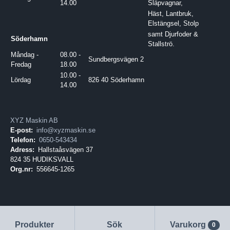
14.00
Släpvagnar,
Häst, Lantbruk,
Elstängsel, Stolp
samt Djurfoder &
Söderhamn
Stallströ.
Måndag -
08.00 -
Sundbergsvägen 2
Fredag
18.00
10.00 -
Lördag
826 40 Söderhamn
14.00
XYZ Maskin AB
E-post:
info@xyzmaskin.se
Telefon:
0650-543434
Adress:
Hallstaåsvägen 37
824 35 HUDIKSVALL
Org.nr:
556645-1265
Produkter
Sök
Varukorg
0