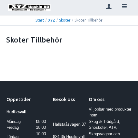
Start
/
XYZ
/
Skoter
/
Skoter Tillbehör
Skoter Tillbehör
Öppettider
Besök oss
Om oss
Vi jobbar med produkter
Hudiksvall
inom
Måndag -
08.00 -
Skog & Trädgård,
Hallstaåsvägen 37
Fredag
18.00
Snöskoter, ATV,
10.00 -
Skogsvagnar och
Lördag
824 35 Hudiksvall