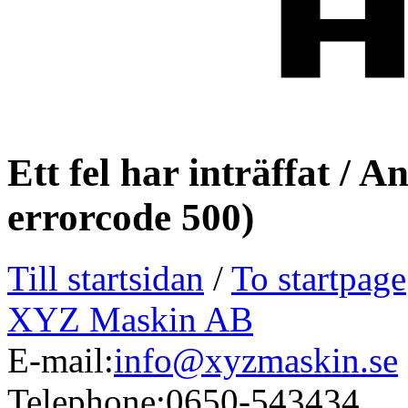
Ett fel har inträffat / 
errorcode 500)
Till startsidan
/
To startpage
XYZ Maskin AB
E-mail:
info@xyzmaskin.se
Telephone:
0650-543434